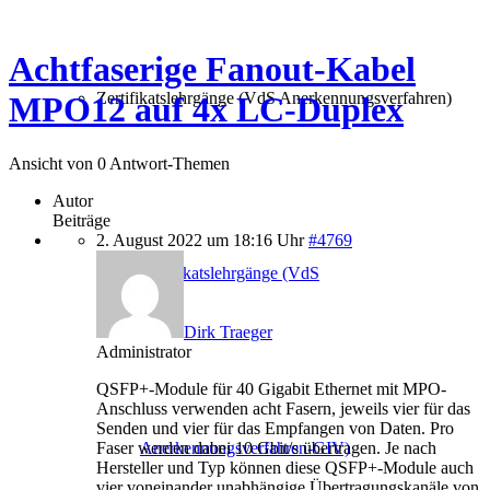
Achtfaserige Fanout-Kabel
Zertifikatslehrgänge (VdS Anerkennungsverfahren)
MPO12 auf 4x LC-Duplex
Ansicht von 0 Antwort-Themen
Autor
Beiträge
2. August 2022 um 18:16 Uhr
#4769
Zertifikatslehrgänge (VdS
Dirk Traeger
Administrator
QSFP+-Module für 40 Gigabit Ethernet mit MPO-
Anschluss verwenden acht Fasern, jeweils vier für das
Senden und vier für das Empfangen von Daten. Pro
Faser werden dabei 10 Gbit/s übertragen. Je nach
Anerkennungsverfahren-GIV)
Hersteller und Typ können diese QSFP+-Module auch
vier voneinander unabhängige Übertragungskanäle von