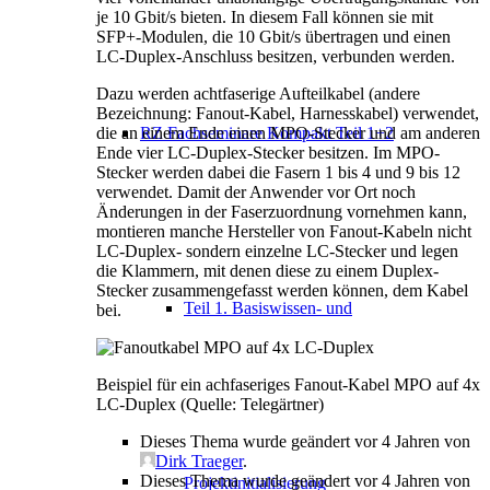
je 10 Gbit/s bieten. In diesem Fall können sie mit
SFP+-Modulen, die 10 Gbit/s übertragen und einen
LC-Duplex-Anschluss besitzen, verbunden werden.
Dazu werden achtfaserige Aufteilkabel (andere
Bezeichnung: Fanout-Kabel, Harnesskabel) verwendet,
die an einem Ende einen MPO-Stecker und am anderen
RZ Fachseminare Kompakt Teil 1+2
Ende vier LC-Duplex-Stecker besitzen. Im MPO-
Stecker werden dabei die Fasern 1 bis 4 und 9 bis 12
verwendet. Damit der Anwender vor Ort noch
Änderungen in der Faserzuordnung vornehmen kann,
montieren manche Hersteller von Fanout-Kabeln nicht
LC-Duplex- sondern einzelne LC-Stecker und legen
die Klammern, mit denen diese zu einem Duplex-
Stecker zusammengefasst werden können, dem Kabel
Teil 1. Basiswissen- und
bei.
Beispiel für ein achfaseriges Fanout-Kabel MPO auf 4x
LC-Duplex (Quelle: Telegärtner)
Dieses Thema wurde geändert vor 4 Jahren von
Dirk Traeger
.
Dieses Thema wurde geändert vor 4 Jahren von
Projektinitialisierung